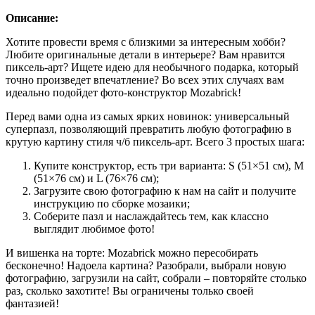
Описание:
Хотите провести время с близкими за интересным хобби?
Любите оригинальные детали в интерьере? Вам нравится
пиксель-арт? Ищете идею для необычного подарка, который
точно произведет впечатление? Во всех этих случаях вам
идеально подойдет фото-конструктор Mozabrick!
Перед вами одна из самых ярких новинок: универсальный
суперпазл, позволяющий превратить любую фотографию в
крутую картину стиля ч/б пиксель-арт. Всего 3 простых шага:
Купите конструктор, есть три варианта: S (51×51 см), M
(51×76 см) и L (76×76 см);
Загрузите свою фотографию к нам на сайт и получите
инструкцию по сборке мозаики;
Соберите пазл и наслаждайтесь тем, как классно
выглядит любимое фото!
И вишенка на торте: Mozabrick можно пересобирать
бесконечно! Надоела картина? Разобрали, выбрали новую
фотографию, загрузили на сайт, собрали – повторяйте столько
раз, сколько захотите! Вы ограничены только своей
фантазией!